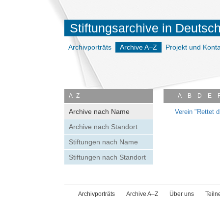
Stiftungsarchive in Deutsc
Archivporträts
Archive A–Z
Projekt und Konta
A–Z
A
B
D
E
Archive nach Name
Verein "Rettet 
Archive nach Standort
Stiftungen nach Name
Stiftungen nach Standort
Archivporträts
Archive A–Z
Über uns
Teil