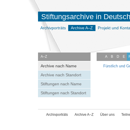
Stiftungsarchive in Deutsc
Archivporträts
Archive A–Z
Projekt und Konta
A–Z
A
B
D
E
Archive nach Name
Fürstlich und G
Archive nach Standort
Stiftungen nach Name
Stiftungen nach Standort
Archivporträts
Archive A–Z
Über uns
Teil