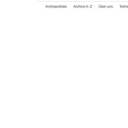
Archivporträts
Archive A–Z
Über uns
Teil