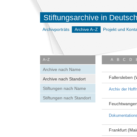
Stiftungsarchive in Deutsc
Archivporträts
Archive A–Z
Projekt und Konta
A–Z
A
B
C
D
Archive nach Name
Fallersleben (
Archive nach Standort
Stiftungen nach Name
Archiv der Hoff
Stiftungen nach Standort
Feuchtwange
Dokumentation
Frankfurt (Mai