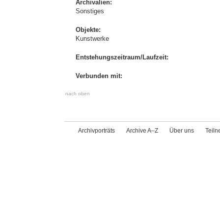
Archivalien:
Sonstiges
Objekte:
Kunstwerke
Entstehungszeitraum/Laufzeit:
Verbunden mit:
nach oben
Archivporträts
Archive A–Z
Über uns
Teil