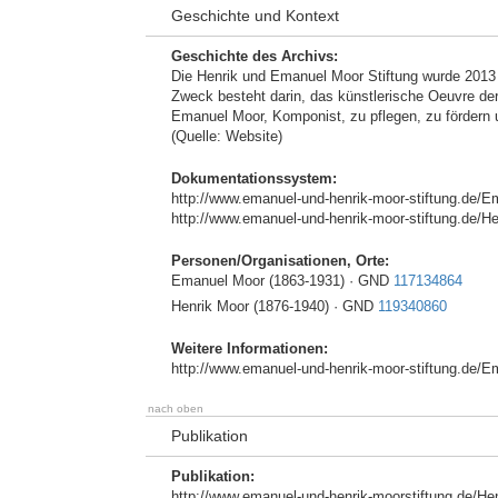
Geschichte und Kontext
Geschichte des Archivs:
Die Henrik und Emanuel Moor Stiftung wurde 2013 a
Zweck besteht darin, das künstlerische Oeuvre der
Emanuel Moor, Komponist, zu pflegen, zu fördern u
(Quelle: Website)
Dokumentationssystem:
http://www.emanuel-und-henrik-moor-stiftung.de/E
http://www.emanuel-und-henrik-moor-stiftung.de/He
Personen/Organisationen, Orte:
Emanuel Moor (1863-1931) · GND
117134864
Henrik Moor (1876-1940) · GND
119340860
Weitere Informationen:
http://www.emanuel-und-henrik-moor-stiftung.de/E
nach oben
Publikation
Publikation:
http://www.emanuel-und-henrik-moorstiftung.de/Hen