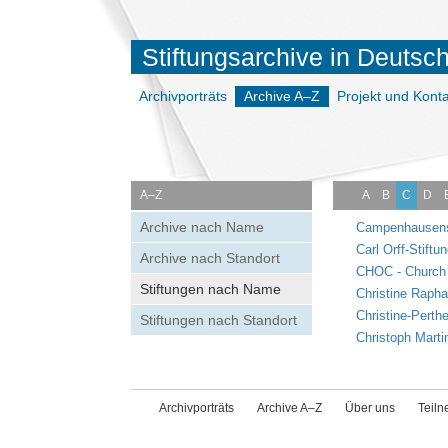
Stiftungsarchive in Deutsc
Archivporträts
Archive A–Z
Projekt und Konta
A–Z
A
B
C
D
Archive nach Name
Campenhausensc
Carl Orff-Stiftu
Archive nach Standort
CHOC - Church H
Stiftungen nach Name
Christine Raph
Christine-Perthe
Stiftungen nach Standort
Christoph Marti
Archivporträts
Archive A–Z
Über uns
Teil