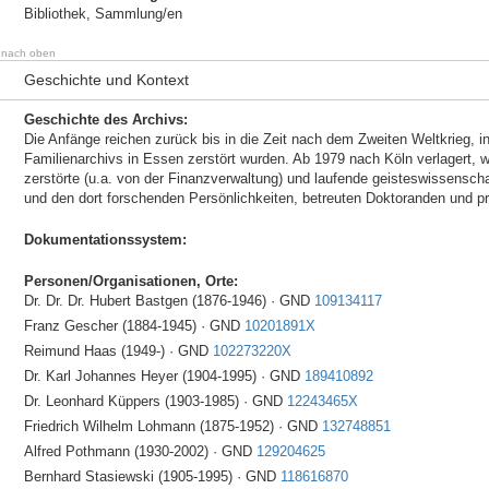
Bibliothek, Sammlung/en
nach oben
Geschichte und Kontext
Geschichte des Archivs:
Die Anfänge reichen zurück bis in die Zeit nach dem Zweiten Weltkrieg, i
Familienarchivs in Essen zerstört wurden. Ab 1979 nach Köln verlagert,
zerstörte (u.a. von der Finanzverwaltung) und laufende geisteswissenscha
und den dort forschenden Persönlichkeiten, betreuten Doktoranden und pr
Dokumentationssystem:
Personen/Organisationen, Orte:
Dr. Dr. Dr. Hubert Bastgen (1876-1946) · GND
109134117
Franz Gescher (1884-1945) · GND
10201891X
Reimund Haas (1949-) · GND
102273220X
Dr. Karl Johannes Heyer (1904-1995) · GND
189410892
Dr. Leonhard Küppers (1903-1985) · GND
12243465X
Friedrich Wilhelm Lohmann (1875-1952) · GND
132748851
Alfred Pothmann (1930-2002) · GND
129204625
Bernhard Stasiewski (1905-1995) · GND
118616870