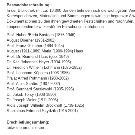
Bestandsbeschreibung:
In der Bibliothek mit ca. 18.000 Bänden befinden sich die wichtigsten Ver
Korrespondenzen, Materialien und Sammlungen sowie eine begrenzte Anz
Dokumentationen zu den ihnen gewidmeten Festschriften und Nachrufen. 
kooperierenden bzw. zerstörten Forschungsinstitutionen.
Prof. Hubert/Beda Bastgen (1876-1946)
August Doerner (1951-2002)
Prof. Franz Gescher (1884-1945)
August (1911-1989) Maria (1909-1994) Haas
Prof. Dr. Reimund Haas (geb. 1949)
Dr. Karl Johannes Heyer (1904-1995)
Dr. Friedrich Wilhelm Lohmann (1875-1952)
Prof. Leonhard Küppers (1903-1985)
Prälat Alfred Pothmann (1930-2002)
Prof. Alois Schörs (1907-2002)
Prof. Bernhard Stasiewski (1905-1995)
Dr. Jakob Torsy (1908-1990)
Dr. Joseph Weier (1911-2006)
Alois Joseph Wilhelm Brockhoff (1739-1825)
Stanislaus-Edmund Szydzik (1915-2001)
Erschließungsumfang:
teilweise erschlossen