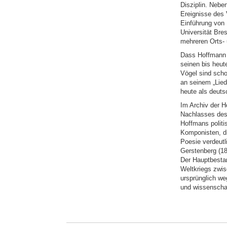
Disziplin. Nebe
Ereignisse des V
Einführung von 
Universität Bre
mehreren Orts- 
Dass Hoffmann v
seinen bis heut
Vögel sind sch
an seinem „Lied
heute als deut
Im Archiv der H
Nachlasses des 
Hoffmans polit
Komponisten, di
Poesie verdeutl
Gerstenberg (1
Der Hauptbesta
Weltkriegs zwis
ursprünglich weg
und wissenscha