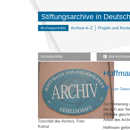
Stiftungsarchive in Deutsc
Archivporträts
Archive A–Z
Projekt und Konta
Archivporträts
Alle Archivpor
Hoffman
Zum Datens
Zur Erinnerung 
der sich aus Ve
2004 die gleich
Arbeit des Arch
Türschild des Archivs, Foto:
Kotzur
Hoffmann gehört