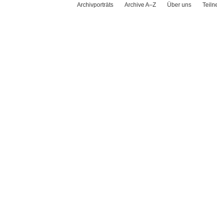
Archivporträts
Archive A–Z
Über uns
Teil