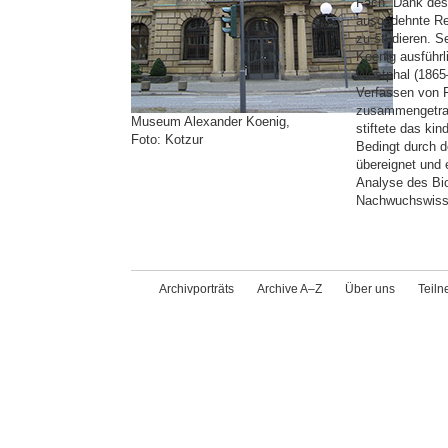
Fach. Dank des 
ausgedehnte Re
zu studieren. S
Koenig ausführl
Westphal (1865–
Verfassen von F
zusammengetrag
Museum Alexander Koenig,
stiftete das ki
Foto: Kotzur
Bedingt durch d
übereignet und e
Analyse des Bio
Nachwuchswisse
Archivporträts
Archive A–Z
Über uns
Teil