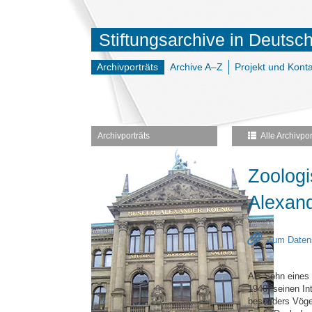
Stiftungsarchive in Deutsc
Archivporträts
Archive A–Z
Projekt und Konta
Archivporträts
Alle Archivpor
Zoolog
Alexan
Zum Datens
Als Sohn eines
1940) seinen In
besonders Vögel