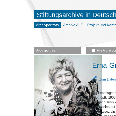
Stiftungsarchive in Deutsc
Archivporträts
Archive A–Z
Projekt und Konta
Archivporträts
Alle Archivpor
Erna-Gr
Zum Datens
Die Lebensgesch
verknüpft: 1906
Sängerin ausbil
Festspielen au
Nationalsozialis