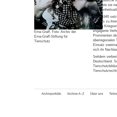
hatte jüdische
überlebte sie n
Gelegenheitsarb
Nach 1945 setzt
sich bis zu ihr
– nach Kriegsen
engagierte Verf
Erna Graff, Foto: Archiv der
Prominenten übe
Erna-Graff-Stiftung für
überregionalen 
Tierschutz
Einsatz zweimal
sich ihr Nachlas
Seitdem verbrei
Deutschland. Sc
Tierschutzbildu
Tierschutzrecht
Archivporträts
Archive A–Z
Über uns
Teil