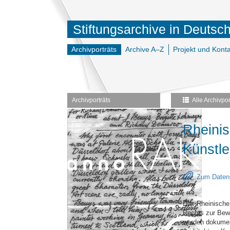
Stiftungsarchive in Deutsc
Archivporträts
Archive A–Z
Projekt und Konta
Archivporträts
Alle Archivpor
Rheinis
Künstle
Zum Datens
Das Rheinische 
Rechts zur Bew
werden dokumen