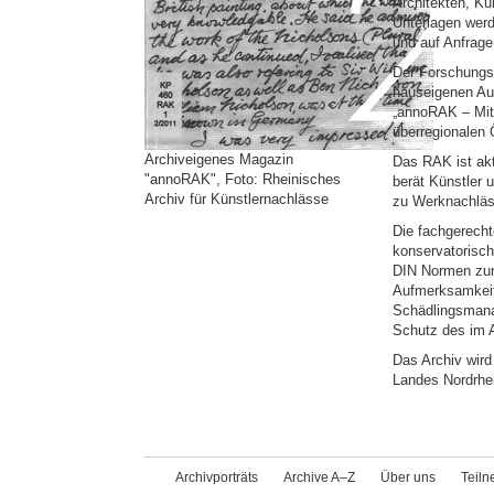
Architekten, Ku
Unterlagen werd
und auf Anfrag
Der Forschungs
hauseigenen Aus
„annoRAK – Mitt
überregionalen 
Archiveigenes Magazin
Das RAK ist ak
"annoRAK", Foto: Rheinisches
berät Künstler 
Archiv für Künstlernachlässe
zu Werknachläs
Die fachgerecht
konservatorisch
DIN Normen zur
Aufmerksamkeit 
Schädlingsmana
Schutz des im A
Das Archiv wird
Landes Nordrhe
Archivporträts
Archive A–Z
Über uns
Teil