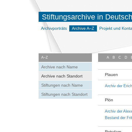
Stiftungsarchive in Deutsc
Archivporträts
Archive A–Z
Projekt und Konta
A–Z
A
B
C
D
Archive nach Name
Plauen
Archive nach Standort
Stiftungen nach Name
Archiv der Eric
Stiftungen nach Standort
Plön
Archiv der Alex
Bestand der Fri
Potsdam