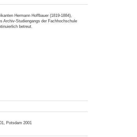
rikanten Hermann Hoffbauer (1819-1884),
es Archiv-Studiengangs der Fachhochschule
nuierlich betreut.
001, Potsdam 2001