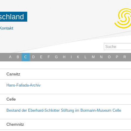
tschland
Kontakt
A
B
C
D
E
F
G
H
I
K
L
M
N
O
P
R
Carwitz
Hans-Fallada-Archiv
Celle
Bestand der Eberhard-Schlotter Stiftung im Bormann-Museum Celle
Chemnitz