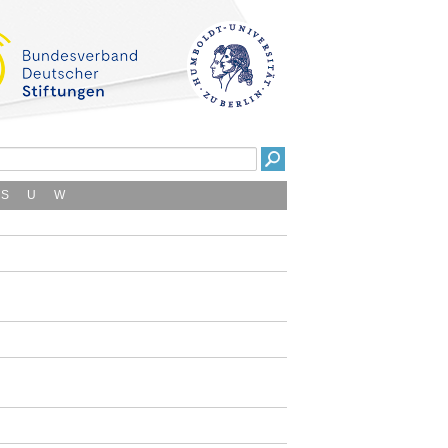
S
U
W