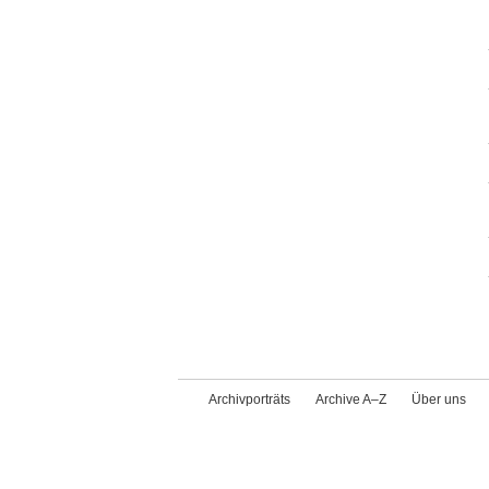
Archivporträts
Archive A–Z
Über uns