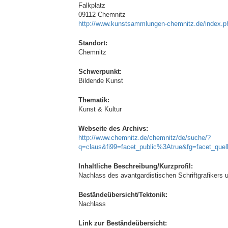
Falkplatz
09112 Chemnitz
http://www.kunstsammlungen-chemnitz.de/index.
Standort:
Chemnitz
Schwerpunkt:
Bildende Kunst
Thematik:
Kunst & Kultur
Webseite des Archivs:
http://www.chemnitz.de/chemnitz/de/suche/?
q=claus&fi99=facet_public%3Atrue&fg=facet_qu
Inhaltliche Beschreibung/Kurzprofil:
Nachlass des avantgardistischen Schriftgrafikers u
Beständeübersicht/Tektonik:
Nachlass
Link zur Beständeübersicht: