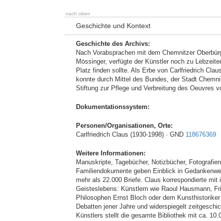
nach oben
Geschichte und Kontext
Geschichte des Archivs:
Nach Vorabsprachen mit dem Chemnitzer Oberbürgerm
Mössinger, verfügte der Künstler noch zu Lebzei
Platz finden sollte. Als Erbe von Carlfriedrich Cl
konnte durch Mittel des Bundes, der Stadt Chemnitz
Stiftung zur Pflege und Verbreitung des Oeuvres 
Dokumentationssystem:
Personen/Organisationen, Orte:
Carlfriedrich Claus (1930-1998) · GND
118676369
Weitere Informationen:
Manuskripte, Tagebücher, Notizbücher, Fotografie
Familiendokumente geben Einblick in Gedankenwelt
mehr als 22.000 Briefe. Claus korrespondierte mit 
Geisteslebens: Künstlern wie Raoul Hausmann, Frit
Philosophen Ernst Bloch oder dem Kunsthistoriker 
Debatten jener Jahre und widerspiegelt zeitgeschi
Künstlers stellt die gesamte Bibliothek mit ca. 1