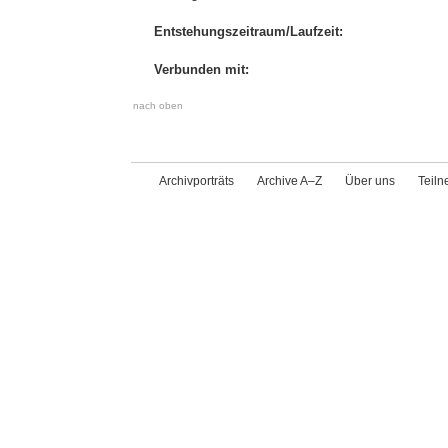
Entstehungszeitraum/Laufzeit:
Verbunden mit:
nach oben
Archivporträts
Archive A–Z
Über uns
Teil