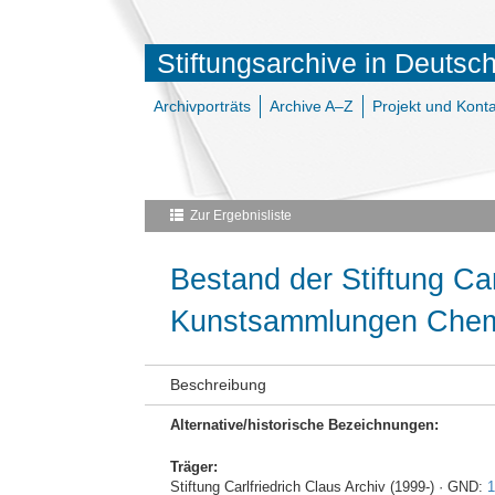
Stiftungsarchive in Deutsc
Archivporträts
Archive A–Z
Projekt und Konta
Zur Ergebnisliste
Bestand der Stiftung Car
Kunstsammlungen Chem
Beschreibung
Alternative/historische Bezeichnungen:
Träger:
Stiftung Carlfriedrich Claus Archiv (1999-) · GND:
1