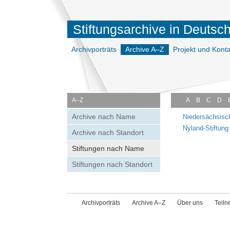
Stiftungsarchive in Deutsc
Archivporträts
Archive A–Z
Projekt und Konta
A–Z
A
B
C
D
Archive nach Name
Niedersächsisc
Nyland-Stiftung
Archive nach Standort
Stiftungen nach Name
Stiftungen nach Standort
Archivporträts
Archive A–Z
Über uns
Teil