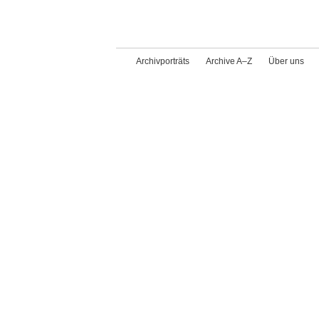
Archivporträts
Archive A–Z
Über uns