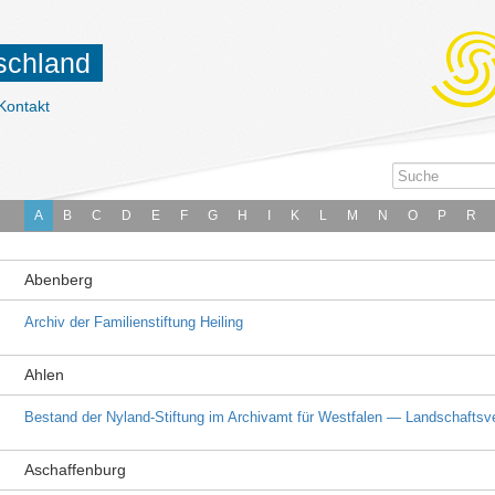
tschland
Kontakt
A
B
C
D
E
F
G
H
I
K
L
M
N
O
P
R
Abenberg
Archiv der Familienstiftung Heiling
Ahlen
Bestand der Nyland-Stiftung im Archivamt für Westfalen — Landschaftsv
Aschaffenburg