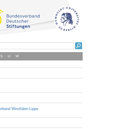
S
U
W
erband Westfalen-Lippe