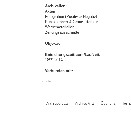
Archivalien:
Akten
Fotografien (Positiv & Negativ)
Publikationen & Graue Literatur
Werbematerialien
Zeitungsausschnitte
Objekte:
Entstehungszeitraum/Laufzeit:
1899-2014
Verbunden mit:
nach oben
Archivporträts
Archive A–Z
Über uns
Teil