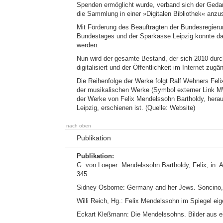
Spenden ermöglicht wurde, verband sich der Gedan
die Sammlung in einer »Digitalen Bibliothek« anzu
Mit Förderung des Beauftragten der Bundesregier
Bundestages und der Sparkasse Leipzig konnte da
werden.
Nun wird der gesamte Bestand, der sich 2010 durch
digitalisiert und der Öffentlichkeit im Internet zug
Die Reihenfolge der Werke folgt Ralf Wehners Fel
der musikalischen Werke (Symbol externer Link M
der Werke von Felix Mendelssohn Bartholdy, her
Leipzig, erschienen ist. (Quelle: Website)
nach oben
Publikation
Publikation:
G. von Loeper: Mendelssohn Bartholdy, Felix, in: 
345
Sidney Osborne: Germany and her Jews. Soncino
Willi Reich, Hg.: Felix Mendelssohn im Spiegel e
Eckart Kleßmann: Die Mendelssohns. Bilder aus e