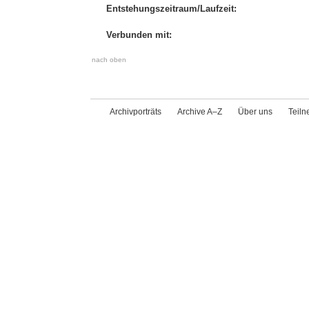
Entstehungszeitraum/Laufzeit:
Verbunden mit:
nach oben
Archivporträts
Archive A–Z
Über uns
Teil