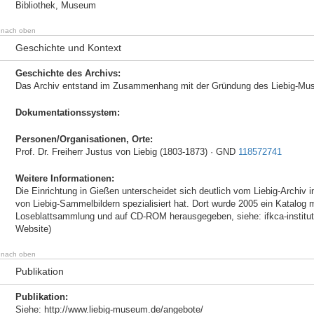
Bibliothek, Museum
nach oben
Geschichte und Kontext
Geschichte des Archivs:
Das Archiv entstand im Zusammenhang mit der Gründung des Liebig-Mu
Dokumentationssystem:
Personen/Organisationen, Orte:
Prof. Dr. Freiherr Justus von Liebig (1803-1873) · GND
118572741
Weitere Informationen:
Die Einrichtung in Gießen unterscheidet sich deutlich vom Liebig-Archiv 
von Liebig-Sammelbildern spezialisiert hat. Dort wurde 2005 ein Katalog m
Loseblattsammlung und auf CD-ROM herausgegeben, siehe: ifkca-institut.
Website)
nach oben
Publikation
Publikation:
Siehe: http://www.liebig-museum.de/angebote/