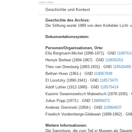
nach oben
Geschichte und Kontext
Geschichte des Archivs:
Die Stiftung wurde 1989 von dem Krefelder Licht- u
Dokumentationssystem:
Personen/Organisationen, Orte:
Ella Bergmann-Michel (1896-1971) · GND
1188761
Henryk Berlewi (1894-1967) · GND
118656201
Theo van Doesburg (1883-1931) · GND
118526405
Bethan Huws (1961-) · GND
119067838
El Lissitzky (1890-1941) · GND
118573470
Adolf Luther (1912-1990) · GND
118575414
Kasimir Sewerinowitsch Malewitsch (1878-1935) 
Julius Popp (1973-) · GND
139856072
Andreas Slominski (1959-) · GND
118864637
Friedrich Vordemberge-Gildewart (1899-1962) · G
Weitere Informationen:
Die Sammlung, die zum Teil in Museen als Dauerlei