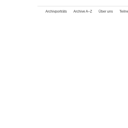
Archivporträts
Archive A–Z
Über uns
Teil