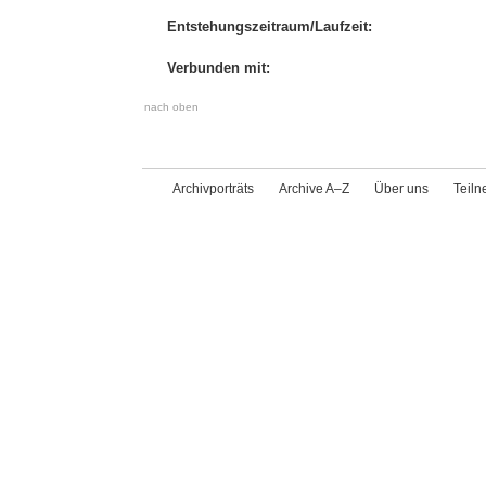
Entstehungszeitraum/Laufzeit:
Verbunden mit:
nach oben
Archivporträts
Archive A–Z
Über uns
Teil