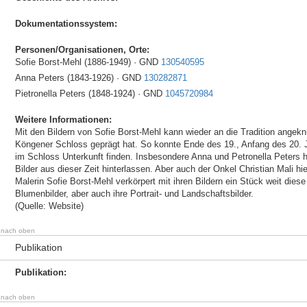
Dokumentationssystem:
Personen/Organisationen, Orte:
Sofie Borst-Mehl (1886-1949) · GND
130540595
Anna Peters (1843-1926) · GND
130282871
Pietronella Peters (1848-1924) · GND
1045720984
Weitere Informationen:
Mit den Bildern von Sofie Borst-Mehl kann wieder an die Tradition angekn
Köngener Schloss geprägt hat. So konnte Ende des 19., Anfang des 20. J
im Schloss Unterkunft finden. Insbesondere Anna und Petronella Peters h
Bilder aus dieser Zeit hinterlassen. Aber auch der Onkel Christian Mali hi
Malerin Sofie Borst-Mehl verkörpert mit ihren Bildern ein Stück weit diese
Blumenbilder, aber auch ihre Portrait- und Landschaftsbilder.
(Quelle: Website)
nach oben
Publikation
Publikation:
nach oben