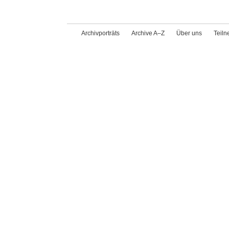
Archivporträts
Archive A–Z
Über uns
Teil