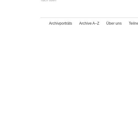
nach oben
Archivporträts
Archive A–Z
Über uns
Teil