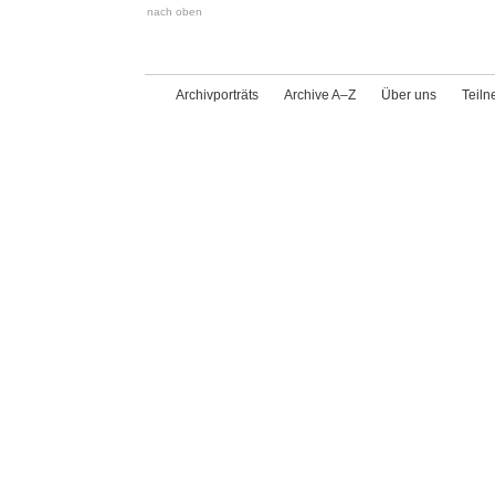
nach oben
Archivporträts
Archive A–Z
Über uns
Teil