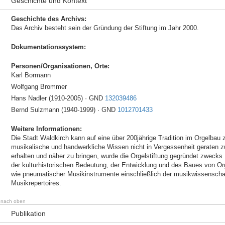
Geschichte und Kontext
Geschichte des Archivs:
Das Archiv besteht sein der Gründung der Stiftung im Jahr 2000.
Dokumentationssystem:
Personen/Organisationen, Orte:
Karl Bormann
Wolfgang Brommer
Hans Nadler (1910-2005) · GND
132039486
Bernd Sulzmann (1940-1999) · GND
1012701433
Weitere Informationen:
Die Stadt Waldkirch kann auf eine über 200jährige Tradition im Orgelbau
musikalische und handwerkliche Wissen nicht in Vergessenheit geraten z
erhalten und näher zu bringen, wurde die Orgelstiftung gegründet zweck
der kulturhistorischen Bedeutung, der Entwicklung und des Baues von Or
wie pneumatischer Musikinstrumente einschließlich der musikwissenschaf
Musikrepertoires.
nach oben
Publikation