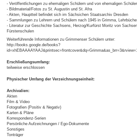
- Veröffentlichungen zu ehemaligen Schülern und von ehemaligen Schüle
- Bildmaterial/Fotos zu St. Augustin und St. Afra
- Akten, Hauptteil befindet sich im Sächsichen Staatsarchiv Dresden
- Sammlungen zu Lehrern und Schülern nach 1945 in Grimma, Lehrbücher
- Literatur zur Geschichte Sachsens, Herzog/Kurfürst Moritz von Sachse
Fürstenschulen
Weiterführende Informationen zu Grimmenser Schülern unter:
http://books.google.de/books?
id=xhEBAAAAYAAJ&printsec=frontcover&dq=Grimma&as_brr=3&rview=
Erschließungsumfang:
teilweise erschlossen
Physischer Umfang der Verzeichnungseinheit:
Archivalien:
Akten
Film & Video
Fotografien (Positiv & Negativ)
Karten & Pläne
Korrespondenz-Serien
Persönliche Aufzeichnungen / Ego-Dokumente
Sonstiges
Tonträger