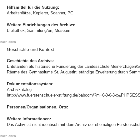
Hilfsmittel für die Nutzung:
Arbeitsplätze, Kopierer, Scanner, PC
Weitere Einrichtungen des Archivs:
Bibliothek, Sammlung/en, Museum
nach oben
Geschichte und Kontext
Geschichte des Archivs:
Entstanden als historische Fundierung der Landesschule Meinerzhagen/S
Räume des Gymnasiums St. Augustin; ständige Erweiterung durch Samm
Dokumentationssystem:
Archivkatalog
http://www.fuerstenschueler-stiftung.de/babcom/?m=0-0-0-3-x&PHPSE
Personen/Organisationen, Orte:
Weitere Informationen:
Das Achiv ist nicht identisch mit dem Archiv der ehemaligen Fürstenschul
nach oben