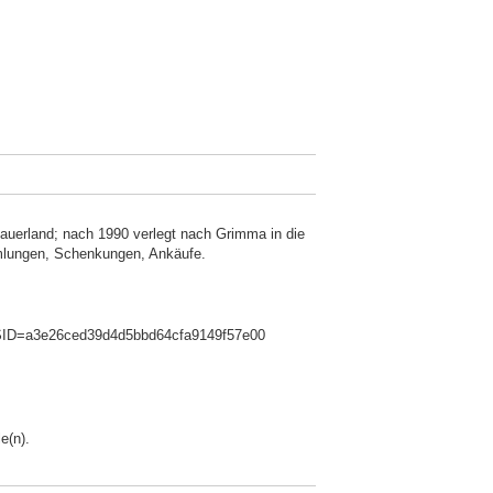
auerland; nach 1990 verlegt nach Grimma in die
lungen, Schenkungen, Ankäufe.
SSID=a3e26ced39d4d5bbd64cfa9149f57e00
e(n).