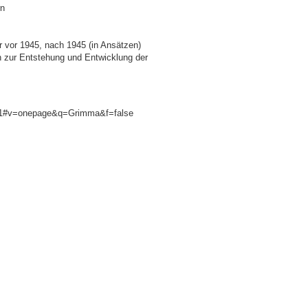
rn
 vor 1945, nach 1945 (in Ansätzen)
n zur Entstehung und Entwicklung der
1#v=onepage&q=Grimma&f=false