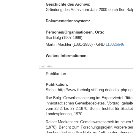
Geschichte des Archivs:
Gründung des Archivs im Jahr 2000 durch Ilse Bal
Dokumentationssystem:
Personen/Organisationen, Orte:
Ilse Balg (1907-1999)
Martin Mächler (1881-1958) · GND
118826646
Weitere Informationen:
nach oben
Publikation
Publikation:
Siehe: http://www.ilsebalg-stiftung.de/index.php
Ilse Balg: Gewerbesanierung im Exportviertel Ritter
innerstädtischen Gewerbegebietes. Vortrag, gehal
vom 23.2. bis 27.2.1970, Berlin, Institut für Städ
Landesplanung, 1970
Rainer Mackensen: Gemeinwesenarbeit im neuen W
(1978). Bericht zum Forschungsprojekt Vorbereiten
durchgeführt von Ilse Balg, im Auftrag des Bund