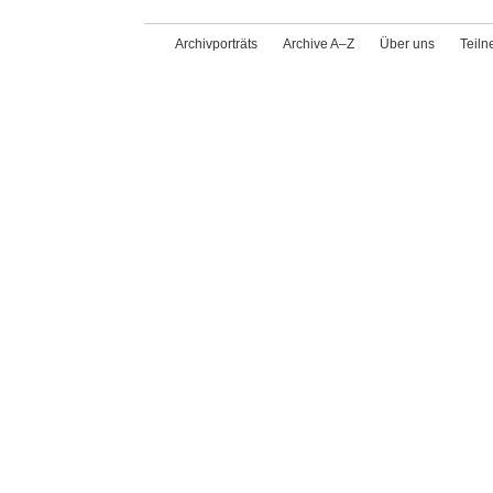
Archivporträts
Archive A–Z
Über uns
Teil