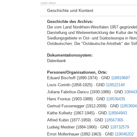
nach oben
Geschichte und Kontext
Geschichte des Archivs:
Die vom Land Nordrhein-Westfalen 1957 gegründete
Darstellung und Weiterentwicklung der Kultur der 
Siedlungsgebiete in Ost- und Südosteuropa in Nord
Ostdeutschen. Die "Ostdeutsche Artothek" der Stif
Dokumentationssystem:
Datenbank
Personen/Organisationen, Orte:
Eduard Bischoff (1890-1974) · GND
118919687
Lovis Corinth (1858-1925) · GND
118522140
Juliana Fabritius-Dancu (1930-1986) · GND
108443
Hans Fronius (1903-1988) · GND
118536435
Gertrud Fussenegger (1912-2009) · GND
1185369
Käthe Kollwitz (1867-1945) · GND
118564943
Alfred Kubin (1877-1959) · GND
118567365
Ludwig Meidner (1884-1966) · GND
118732579
Ernst Mollenhauer (1892-1963) · GND
119046202