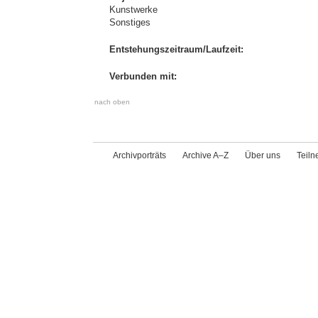
Kunstwerke
Sonstiges
Entstehungszeitraum/Laufzeit:
Verbunden mit:
nach oben
Archivporträts
Archive A–Z
Über uns
Teil