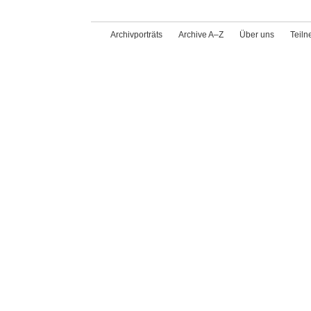
Archivporträts
Archive A–Z
Über uns
Teil