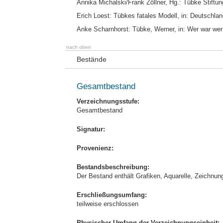
Annika Michalski/Frank Zöllner, Hg.: Tübke Stiftu
Erich Loest: Tübkes fatales Modell, in: Deutschland
Anke Scharnhorst: Tübke, Werner, in: Wer war wer 
nach oben
Bestände
Gesamtbestand
Verzeichnungsstufe:
Gesamtbestand
Signatur:
Provenienz:
Bestandsbeschreibung:
Der Bestand enthält Grafiken, Aquarelle, Zeichnu
Erschließungsumfang:
teilweise erschlossen
Physischer Umfang der Verzeichnungseinheit: