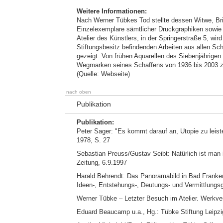
Weitere Informationen:
Nach Werner Tübkes Tod stellte dessen Witwe, Br
Einzelexemplare sämtlicher Druckgraphiken sowie 1
Atelier des Künstlers, in der Springerstraße 5, wi
Stiftungsbesitz befindenden Arbeiten aus allen Sc
gezeigt. Von frühen Aquarellen des Siebenjährige
Wegmarken seines Schaffens von 1936 bis 2003 z
(Quelle: Webseite)
nach oben
Publikation
Publikation:
Peter Sager: "Es kommt darauf an, Utopie zu leiste
1978, S. 27
Sebastian Preuss/Gustav Seibt: Natürlich ist man i
Zeitung, 6.9.1997
Harald Behrendt: Das Panoramabild in Bad Franke
Ideen-, Entstehungs-, Deutungs- und Vermittlungsge
Werner Tübke – Letzter Besuch im Atelier. Werkve
Eduard Beaucamp u.a., Hg.: Tübke Stiftung Leipzi