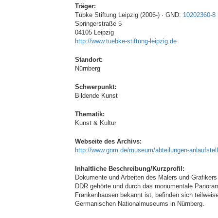
Träger:
Tübke Stiftung Leipzig (2006-) · GND:
10202360-8
Springerstraße 5
04105 Leipzig
http://www.tuebke-stiftung-leipzig.de
Standort:
Nürnberg
Schwerpunkt:
Bildende Kunst
Thematik:
Kunst & Kultur
Webseite des Archivs:
http://www.gnm.de/museum/abteilungen-anlaufstell
Inhaltliche Beschreibung/Kurzprofil:
Dokumente und Arbeiten des Malers und Grafikers 
DDR gehörte und durch das monumentale Panorama 
Frankenhausen bekannt ist, befinden sich teilweis
Germanischen Nationalmuseums in Nürnberg.