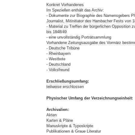
Konkret Vorhandenes
Im Speziellen enthält das Archiv:
- Dokumente zur Biographie des Namensgebers Phili
Journalist, Mitinitiator des Hambacher Fests von 
- Material zu Treffen der bürgerlichen Opposition
bis 1848/49
- eine unvollständig Porträtsammlung
Vorhandene Zeitungsausgabe des Vormärz bestimmt
- Deutsche Tribüne
- Rheinbayern
- Westbote
- Deutschland
- Volksfreund
Erschließungsumfang:
teilweise erschlossen
Physischer Umfang der Verzeichnungseinheit:
Archivalien:
Akten
Karten & Pläne
Manuskripte & Typoskripte
Publikationen & Graue Literatur