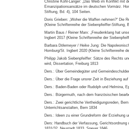
Christine Kohl-Langer: „Das Weib im Konflikt mit d
Emanzipationsansätze im deutschen Vormärz. Hombu
Stiftung, Bd. 4), 104 Seiten.
Doris Grieben: „Woher die Waffen nehmen?“ Die Re
(Kleine Schriftenreihe der Siebenpfeiffer-Stiftung, 
Martin Baus / Reiner Marx: „Freudenklang hat un
Ingbert 2017 (Kleine Schriftenreihe der Siebenpfeiff
Barbara Dölemeyer / Heike Jung: Die Napoleonisch
Homburg/St. Ingbert 2020 (Kleine Schriftenreihe der
Philipp Jakob Siebenpfeiffer: Sätze des Rechts un
wird, Dissertation, Freiburg 1813
Ders.: Über Gemeindegüter und Gemeindeschulden.
Ders.: Über die Frage unsrer Zeit in Beziehung auf
Ders.: Baden-Baden oder Rudolph und Helmina, E
Ders.: Bürgermuth, nach dem französischen bearbe
Ders.: Zwei gerichtliche Vertheidigungsreden, Ber
Unterrichtsanstalten, Bern 1834
Ders.: Ideen zu einer Grundreform der Erziehung u
Ders: Handbuch der Verfassung, Gerichtsordnung 
1831/32, Neustadt 1833, Speyer 1846