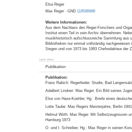
Elsa Reger
Max Reger · GND
118598988
Weitere Informationen:
Aus dem Nachlass des Reger-Forschers und Organ
Institut einen Teil in sein Archiv übernehmen. Ne
musikhistorisch aufschlussreiche Sammlung aus um
Bibliotheken nur einmal vollständig nachgewiesen 
Siegen und von 1973 bis 1993 Chefredakteur der Ze
nach oben
Publikation
Publikation:
Franz Rabich: Regerlieder. Studie, Bad Langensal
Adalbert Lindner: Max Reger. Ein Bild seines Jug
Else von Hase-Koehler, Hg.: Briefe eines deutsche
Lotte Taube: Max Regers Meisterjahre, Berlin 1941
Helmut Wirth: Max Reger. Mit Selbstzeugnissen un
Hamburg 1973
O. und I. Schreiber, Hg.: Max Reger in seinen Kon