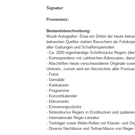
Signatur:
Provenienz:
Bestandsbeschreibung:
Musik-Autografen: Etwa ein Drittel der heute beka
bekannten Quellen stehen Besuchern als Fotokopie
aller Gattungen und Schaffensperioden:
- Ca. 2500 eigenhändige Schriftstücke Regers (den
- Korrespondenz mit zahlreichen Adressaten, darun
- Abschriften heute verschwundener Originale so
Umkreis; zurzeit wird ein Verzeichnis aller Postsa
- Fotos
- Gemälde
- Karikaturen
- Programme
- Konzertkalender
- Dokumente
- Erinnerungsstücke
- Notendrucke Regers in Erstdrucken und spätere
- Internationale Reger-Literatur
- Tonträger sowie Welte-Rollen mit Klavier- und O
- Diverse Nachlässe und Teilnachlässe von Reger-