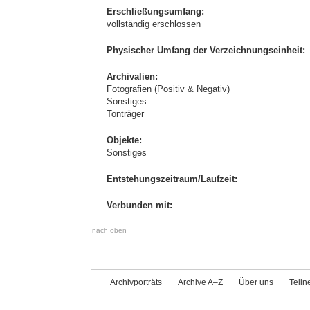
Erschließungsumfang:
vollständig erschlossen
Physischer Umfang der Verzeichnungseinheit:
Archivalien:
Fotografien (Positiv & Negativ)
Sonstiges
Tonträger
Objekte:
Sonstiges
Entstehungszeitraum/Laufzeit:
Verbunden mit:
nach oben
Archivporträts
Archive A–Z
Über uns
Teil