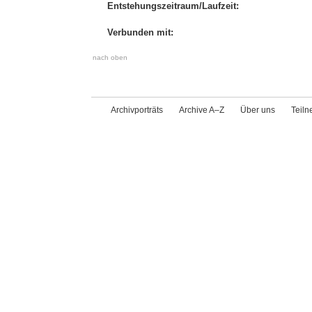
Entstehungszeitraum/Laufzeit:
Verbunden mit:
nach oben
Archivporträts
Archive A–Z
Über uns
Teil