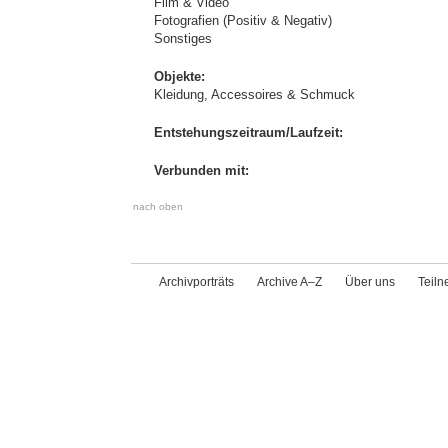
Film & Video
Fotografien (Positiv & Negativ)
Sonstiges
Objekte:
Kleidung, Accessoires & Schmuck
Entstehungszeitraum/Laufzeit:
Verbunden mit:
nach oben
Archivporträts
Archive A–Z
Über uns
Teil