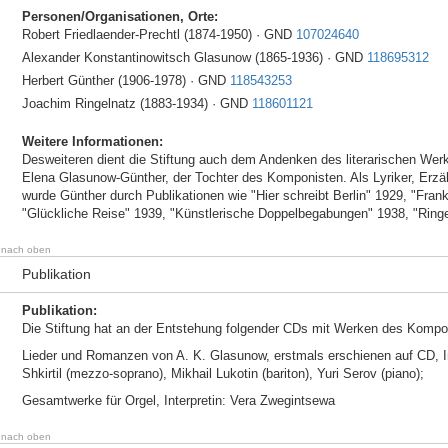
Personen/Organisationen, Orte:
Robert Friedlaender-Prechtl (1874-1950) · GND
107024640
Alexander Konstantinowitsch Glasunow (1865-1936) · GND
118695312
Herbert Günther (1906-1978) · GND
118543253
Joachim Ringelnatz (1883-1934) · GND
118601121
Weitere Informationen:
Desweiteren dient die Stiftung auch dem Andenken des literarischen We
Elena Glasunow-Günther, der Tochter des Komponisten. Als Lyriker, Erzä
wurde Günther durch Publikationen wie "Hier schreibt Berlin" 1929, "Fra
"Glückliche Reise" 1939, "Künstlerische Doppelbegabungen" 1938, "Ringe
nach oben
Publikation
Publikation:
Die Stiftung hat an der Entstehung folgender CDs mit Werken des Kompo
Lieder und Romanzen von A. K. Glasunow, erstmals erschienen auf CD, Int
Shkirtil (mezzo-soprano), Mikhail Lukotin (bariton), Yuri Serov (piano);
Gesamtwerke für Orgel, Interpretin: Vera Zwegintsewa
nach oben