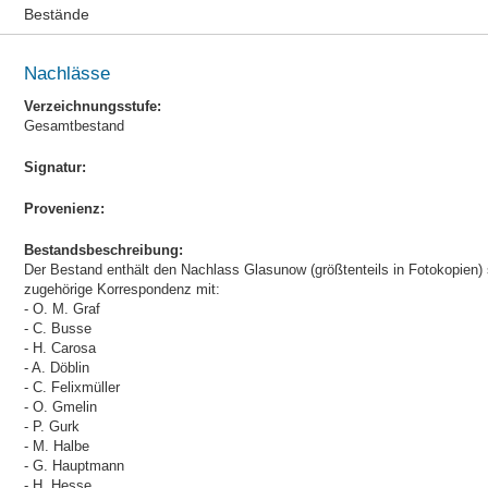
Bestände
Nachlässe
Verzeichnungsstufe:
Gesamtbestand
Signatur:
Provenienz:
Bestandsbeschreibung:
Der Bestand enthält den Nachlass Glasunow (größtenteils in Fotokopien)
zugehörige Korrespondenz mit:
- O. M. Graf
- C. Busse
- H. Carosa
- A. Döblin
- C. Felixmüller
- O. Gmelin
- P. Gurk
- M. Halbe
- G. Hauptmann
- H. Hesse