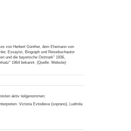
rkes von Herbert Günther, dem Ehemann von
hler, Essayist, Biograph und Reisebuchautor
nken und die bayerische Ostmark" 1936,
lnatz" 1964 bekannt. (Quelle: Website)
nisten aktiv teilgenommen:
erpreten: Victoria Evtodieva (soprano), Ludmila