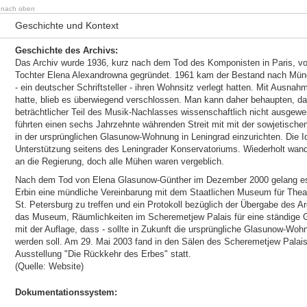
nach oben
Geschichte und Kontext
Geschichte des Archivs:
Das Archiv wurde 1936, kurz nach dem Tod des Komponisten in Paris, vo
Tochter Elena Alexandrowna gegründet. 1961 kam der Bestand nach Münc
- ein deutscher Schriftsteller - ihren Wohnsitz verlegt hatten. Mit Aus
hatte, blieb es überwiegend verschlossen. Man kann daher behaupten, das
beträchtlicher Teil des Musik-Nachlasses wissenschaftlich nicht ausgewer
führten einen sechs Jahrzehnte währenden Streit mit mit der sowjetische
in der ursprünglichen Glasunow-Wohnung in Leningrad einzurichten. Die I
Unterstützung seitens des Leningrader Konservatoriums. Wiederholt wand
an die Regierung, doch alle Mühen waren vergeblich.
Nach dem Tod von Elena Glasunow-Günther im Dezember 2000 gelang es d
Erbin eine mündliche Vereinbarung mit dem Staatlichen Museum für Theat
St. Petersburg zu treffen und ein Protokoll bezüglich der Übergabe des Ar
das Museum, Räumlichkeiten im Scheremetjew Palais für eine ständige G
mit der Auflage, dass - sollte in Zukunft die ursprüngliche Glasunow-Wohn
werden soll. Am 29. Mai 2003 fand in den Sälen des Scheremetjew Palais 
Ausstellung "Die Rückkehr des Erbes" statt.
(Quelle: Website)
Dokumentationssystem: