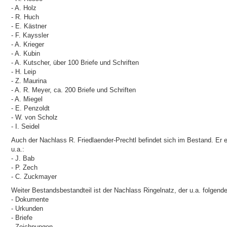
- A. Holz
- R. Huch
- E. Kästner
- F. Kayssler
- A. Krieger
- A. Kubin
- A. Kutscher, über 100 Briefe und Schriften
- H. Leip
- Z. Maurina
- A. R. Meyer, ca. 200 Briefe und Schriften
- A. Miegel
- E. Penzoldt
- W. von Scholz
- I. Seidel
Auch der Nachlass R. Friedlaender-Prechtl befindet sich im Bestand. Er e
u.a.:
- J. Bab
- P. Zech
- C. Zuckmayer
Weiter Bestandsbestandteil ist der Nachlass Ringelnatz, der u.a. folgende
- Dokumente
- Urkunden
- Briefe
- Zeichnungen