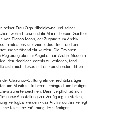
n seiner Frau Olga Nikolajewna und seiner
hen, wohin Elena und ihr Mann, Herbert Günther
nahme von Elenas Mann, der Zugang zum Archiv
s mindestens drei viertel des Brief- und ein
tet und veröffentlicht wurden. Die Erbinnen
n Regierung über ihr Angebot, ein Archiv-Museum
dee, den Nachlass dorthin zu verlegen, fand
te sich auch dieses mit entsprechenden Bitten
er Glasunow-Stiftung als der rechtskräftigen
er und Musik im früheren Leningrad und heutigen
chivs zu unterzeichnen. Darin verpflichtet sich
lasunow-Ausstellung zur Verfügung zu stellen,
ung verfügbar werden - das Archiv dorthin verlegt
eine feierliche Eröffnung der ständigen