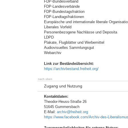
FDP-Bundesverband
FDP-Landesverbände
FDP-Bundestagsfraktion
FDP-Landtagsfraktionen
Europäische und internationale liberale Organisati
Liberales Vorfeld
Personenbezogene Nachlässe und Deposita
LDPD
Plakate, Flugblätter und Werbemittel
Audiovisuelles Sammlungsgut
Webarchiv
Link zur Beständeübersicht:
https://archivbestand.freiheit.org/
nach oben
Zugang und Nutzung
Kontaktdaten:
Theodor-Heuss-Straße 26
51645 Gummersbach
E-Mail:
archiv@freiheit.org
https://www.facebook.com/Archiv-des-Liberalism
Zugangsmöglichkeiten für externe Nutzer: