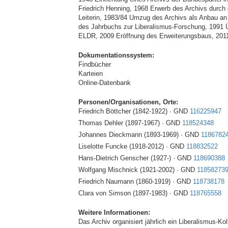
Friedrich Henning, 1968 Erwerb des Archivs durch
Leiterin, 1983/84 Umzug des Archivs als Anbau 
des Jahrbuchs zur Liberalismus-Forschung, 1991 
ELDR, 2009 Eröffnung des Erweiterungsbaus, 2011 P
Dokumentationssystem:
Findbücher
Karteien
Online-Datenbank
Personen/Organisationen, Orte:
Friedrich Böttcher (1842-1922) · GND
116225947
Thomas Dehler (1897-1967) · GND
118524348
Johannes Dieckmann (1893-1969) · GND
1186782
Liselotte Funcke (1918-2012) · GND
118832522
Hans-Dietrich Genscher (1927-) · GND
118690388
Wolfgang Mischnick (1921-2002) · GND
11858273
Friedrich Naumann (1860-1919) · GND
118738178
Clara von Simson (1897-1983) · GND
118765558
Weitere Informationen:
Das Archiv organisiert jährlich ein Liberalismus-