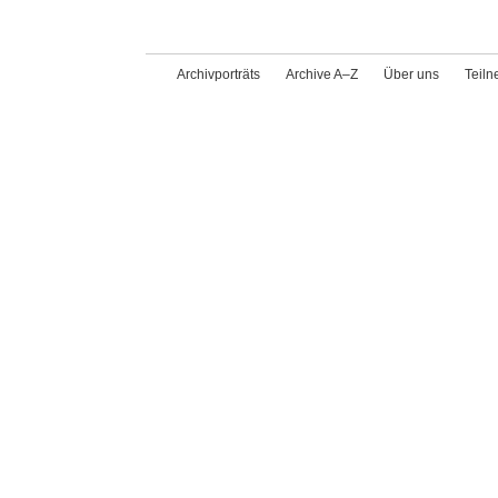
Archivporträts
Archive A–Z
Über uns
Teil