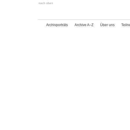
nach oben
Archivporträts
Archive A–Z
Über uns
Teil