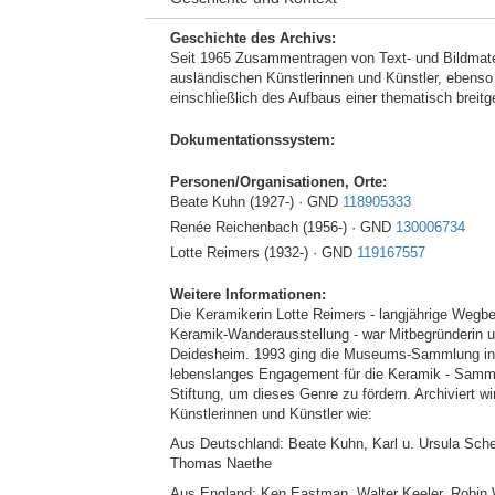
Geschichte des Archivs:
Seit 1965 Zusammentragen von Text- und Bildmate
ausländischen Künstlerinnen und Künstler, ebens
einschließlich des Aufbaus einer thematisch breitg
Dokumentationssystem:
Personen/Organisationen, Orte:
Beate Kuhn (1927-) · GND
118905333
Renée Reichenbach (1956-) · GND
130006734
Lotte Reimers (1932-) · GND
119167557
Weitere Informationen:
Die Keramikerin Lotte Reimers - langjährige Wegbeg
Keramik-Wanderausstellung - war Mitbegründerin 
Deidesheim. 1993 ging die Museums-Sammlung in d
lebenslanges Engagement für die Keramik - Sammeln,
Stiftung, um dieses Genre zu fördern. Archiviert w
Künstlerinnen und Künstler wie:
Aus Deutschland: Beate Kuhn, Karl u. Ursula Sch
Thomas Naethe
Aus England: Ken Eastman, Walter Keeler, Robin