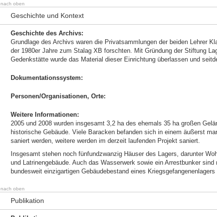
nach oben
Geschichte und Kontext
Geschichte des Archivs:
Grundlage des Archivs waren die Privatsammlungen der beiden Lehrer Kla
der 1980er Jahre zum Stalag XB forschten. Mit Gründung der Stiftung Lag
Gedenkstätte wurde das Material dieser Einrichtung überlassen und seitde
Dokumentationssystem:
Personen/Organisationen, Orte:
Weitere Informationen:
2005 und 2008 wurden insgesamt 3,2 ha des ehemals 35 ha großen Gelän
historische Gebäude. Viele Baracken befanden sich in einem äußerst m
saniert werden, weitere werden im derzeit laufenden Projekt saniert.
Insgesamt stehen noch fünfundzwanzig Häuser des Lagers, darunter Wo
und Latrinengebäude. Auch das Wasserwerk sowie ein Arrestbunker sind 
bundesweit einzigartigen Gebäudebestand eines Kriegsgefangenenlagers
nach oben
Publikation