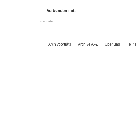
Verbunden mit:
nach oben
Archivporträts
Archive A–Z
Über uns
Teil