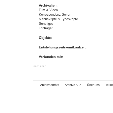
Archivalien:
Film & Video
Korrespondenz-Serien
Manuskripte & Typoskripte
Sonstiges
Tonträger
Objekte:
Entstehungszeitraum/Laufzeit:
Verbunden mit:
nach oben
Archivporträts
Archive A–Z
Über uns
Teil