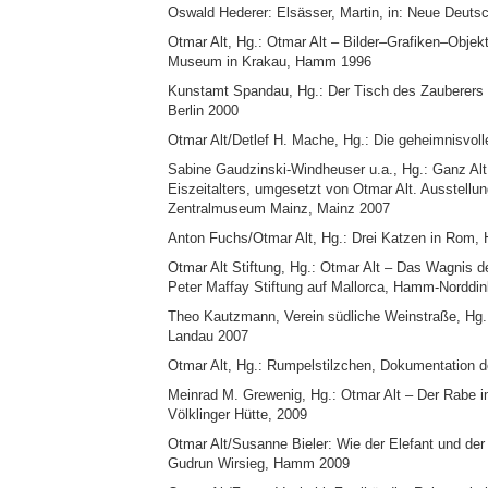
Oswald Hederer: Elsässer, Martin, in: Neue Deutsch
Otmar Alt, Hg.: Otmar Alt – Bilder–Grafiken–Objekt
Museum in Krakau, Hamm 1996
Kunstamt Spandau, Hg.: Der Tisch des Zauberers –
Berlin 2000
Otmar Alt/Detlef H. Mache, Hg.: Die geheimnisvoll
Sabine Gaudzinski-Windheuser u.a., Hg.: Ganz Alt 
Eiszeitalters, umgesetzt von Otmar Alt. Ausstel
Zentralmuseum Mainz, Mainz 2007
Anton Fuchs/Otmar Alt, Hg.: Drei Katzen in Rom
Otmar Alt Stiftung, Hg.: Otmar Alt – Das Wagnis de
Peter Maffay Stiftung auf Mallorca, Hamm-Norddin
Theo Kautzmann, Verein südliche Weinstraße, Hg.:
Landau 2007
Otmar Alt, Hg.: Rumpelstilzchen, Dokumentation d
Meinrad M. Grewenig, Hg.: Otmar Alt – Der Rabe i
Völklinger Hütte, 2009
Otmar Alt/Susanne Bieler: Wie der Elefant und der
Gudrun Wirsieg, Hamm 2009