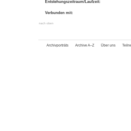
Entstehungszeitraum/Laufzeit:
Verbunden mit:
nach oben
Archivporträts
Archive A–Z
Über uns
Teil