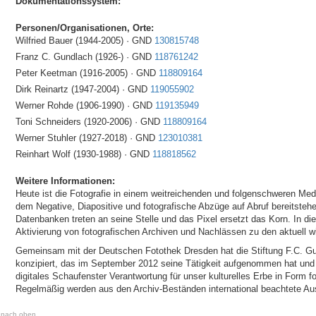
Dokumentationssystem:
Personen/Organisationen, Orte:
Wilfried Bauer (1944-2005) · GND
130815748
Franz C. Gundlach (1926-) · GND
118761242
Peter Keetman (1916-2005) · GND
118809164
Dirk Reinartz (1947-2004) · GND
119055902
Werner Rohde (1906-1990) · GND
119135949
Toni Schneiders (1920-2006) · GND
118809164
Werner Stuhler (1927-2018) · GND
123010381
Reinhart Wolf (1930-1988) · GND
118818562
Weitere Informationen:
Heute ist die Fotografie in einem weitreichenden und folgenschweren Medi
dem Negative, Diapositive und fotografische Abzüge auf Abruf bereitstehen
Datenbanken treten an seine Stelle und das Pixel ersetzt das Korn. In di
Aktivierung von fotografischen Archiven und Nachlässen zu den aktuell wi
Gemeinsam mit der Deutschen Fotothek Dresden hat die Stiftung F.C. Gu
konzipiert, das im September 2012 seine Tätigkeit aufgenommen hat und 
digitales Schaufenster Verantwortung für unser kulturelles Erbe in Form
Regelmäßig werden aus den Archiv-Beständen international beachtete Auss
nach oben