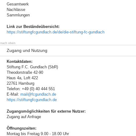
Gesamtwerk
Nachlässe
Sammlungen
Link zur Beständeübersicht:
https://stiftungfcgundlach.de/de/die-stiftung-fc-gundlach
nach oben
Zugang und Nutzung
Kontaktdaten:
Stiftung F.C. Gundlach (SbR)
Theodorstraße 42-90
Haus 4a, Loft 422
22761 Hamburg
Telefon: +49 (0) 40 444 551
E-Mail:
mail@fcgundlach.de
https://stiftungfcgundlach.de
Zugangsmöglichkeiten für externe Nutzer:
Zugang auf Anfrage
Öffnungszeiten:
Montag bis Freitag 9.00 - 18.00 Uhr