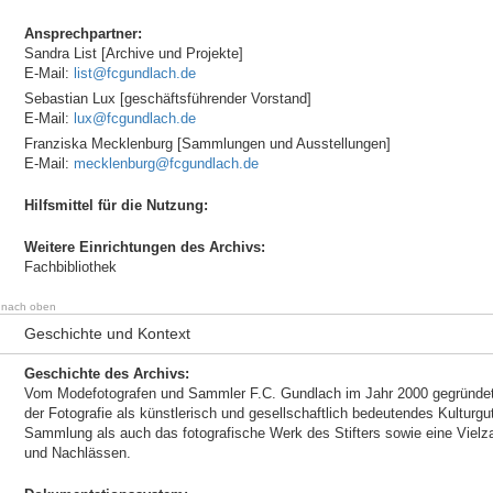
Ansprechpartner:
Sandra List [Archive und Projekte]
E-Mail:
list@fcgundlach.de
Sebastian Lux [geschäftsführender Vorstand]
E-Mail:
lux@fcgundlach.de
Franziska Mecklenburg [Sammlungen und Ausstellungen]
E-Mail:
mecklenburg@fcgundlach.de
Hilfsmittel für die Nutzung:
Weitere Einrichtungen des Archivs:
Fachbibliothek
nach oben
Geschichte und Kontext
Geschichte des Archivs:
Vom Modefotografen und Sammler F.C. Gundlach im Jahr 2000 gegründet, v
der Fotografie als künstlerisch und gesellschaftlich bedeutendes Kulturgut
Sammlung als auch das fotografische Werk des Stifters sowie eine Vielza
und Nachlässen.