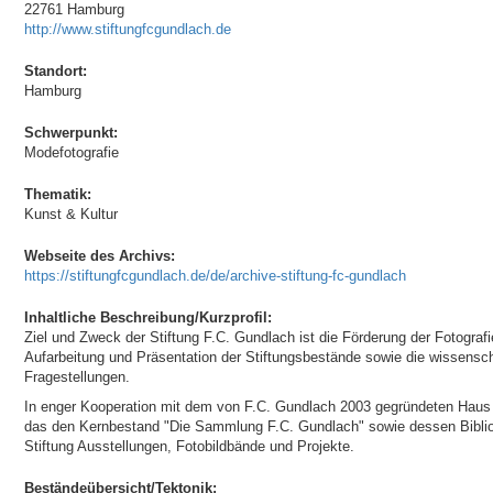
22761 Hamburg
http://www.stiftungfcgundlach.de
Standort:
Hamburg
Schwerpunkt:
Modefotografie
Thematik:
Kunst & Kultur
Webseite des Archivs:
https://stiftungfcgundlach.de/de/archive-stiftung-fc-gundlach
Inhaltliche Beschreibung/Kurzprofil:
Ziel und Zweck der Stiftung F.C. Gundlach ist die Förderung der Fotografie
Aufarbeitung und Präsentation der Stiftungsbestände sowie die wissenscha
Fragestellungen.
In enger Kooperation mit dem von F.C. Gundlach 2003 gegründeten Haus 
das den Kernbestand "Die Sammlung F.C. Gundlach" sowie dessen Biblioth
Stiftung Ausstellungen, Fotobildbände und Projekte.
Beständeübersicht/Tektonik: