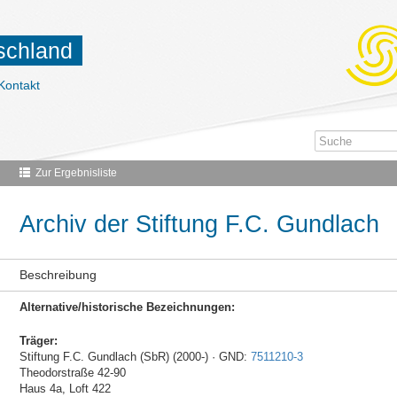
tschland
Kontakt
Zur Ergebnisliste
Archiv der Stiftung F.C. Gundlach
Beschreibung
Alternative/historische Bezeichnungen:
Träger:
Stiftung F.C. Gundlach (SbR) (2000-) · GND:
7511210-3
Theodorstraße 42-90
Haus 4a, Loft 422