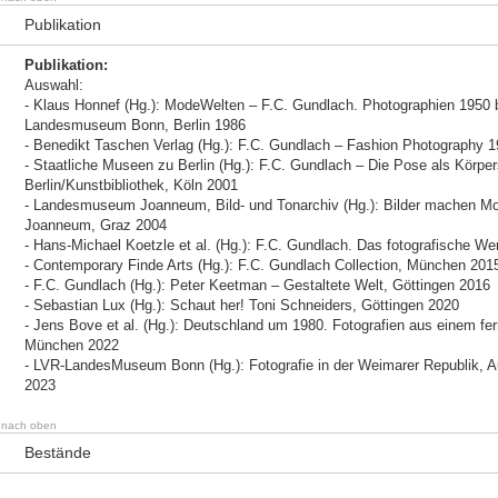
Publikation
Publikation:
Auswahl:
- Klaus Honnef (Hg.): ModeWelten – F.C. Gundlach. Photographien 1950 b
Landesmuseum Bonn, Berlin 1986
- Benedikt Taschen Verlag (Hg.): F.C. Gundlach – Fashion Photography 
- Staatliche Museen zu Berlin (Hg.): F.C. Gundlach – Die Pose als Körpe
Berlin/Kunstbibliothek, Köln 2001
- Landesmuseum Joanneum, Bild- und Tonarchiv (Hg.): Bilder machen M
Joanneum, Graz 2004
- Hans-Michael Koetzle et al. (Hg.): F.C. Gundlach. Das fotografische We
- Contemporary Finde Arts (Hg.): F.C. Gundlach Collection, München 201
- F.C. Gundlach (Hg.): Peter Keetman – Gestaltete Welt, Göttingen 2016
- Sebastian Lux (Hg.): Schaut her! Toni Schneiders, Göttingen 2020
- Jens Bove et al. (Hg.): Deutschland um 1980. Fotografien aus einem 
München 2022
- LVR-LandesMuseum Bonn (Hg.): Fotografie in der Weimarer Republik
2023
nach oben
Bestände